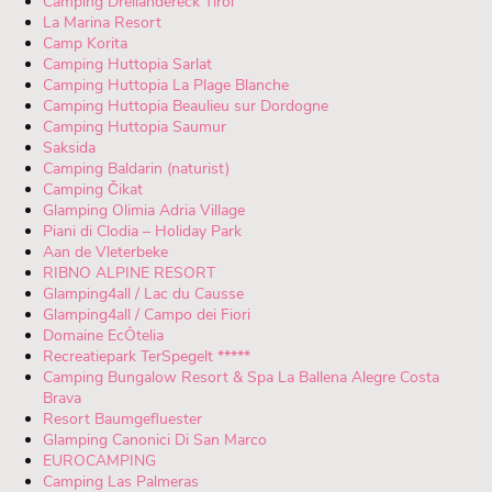
Camping Dreiländereck Tirol
La Marina Resort
Camp Korita
Camping Huttopia Sarlat
Camping Huttopia La Plage Blanche
Camping Huttopia Beaulieu sur Dordogne
Camping Huttopia Saumur
Saksida
Camping Baldarin (naturist)
Camping Čikat
Glamping Olimia Adria Village
Piani di Clodia – Holiday Park
Aan de Vleterbeke
RIBNO ALPINE RESORT
Glamping4all / Lac du Causse
Glamping4all / Campo dei Fiori
Domaine EcÔtelia
Recreatiepark TerSpegelt *****
Camping Bungalow Resort & Spa La Ballena Alegre Costa
Brava
Resort Baumgefluester
Glamping Canonici Di San Marco
EUROCAMPING
Camping Las Palmeras