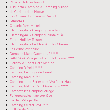
Plitvice Holiday Resort
Tiliguerta Glamping & Camping Village
de Gorishoekse Hoeve
Les Ormes, Domaine & Resort
Strand49
Organic farm Makek
Glamping4all / Camping Capalbio
Glamping4all / Camping Punta Milà
Zaton Holiday Resort
Glamping4all / Le Plein Air des Chenes
La Ferme Aventure
Domaine Mané Guernehué *****
SANDAYA Village Flottant de Pressac ****
Holiday & Sport Park Menina
Camping ’t Veld *****
Camping Le Logis du Breuil
Camping Marius ***
Camping- und Ferienpark Wulfener Hals
Camping Nature Parc l’Ardéchois *****
Campofelice Camping Village
Ferienparadies Natterer See
Garden Village Bled
Camping Ourtal-Idyll ****
Le Bois de Pins