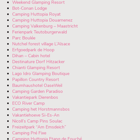
Weekend Glamping Resort
Bot-Conan Lodge
Camping Huttopia Royat
Camping Huttopia Douarnenez
Camping Valkenburg – Maastricht
Ferienpark Teutoburgerwald
Parc Boulée
Nutchel forest village L’Alsace
Erfgoedpark de Hoop
Dihan – Cabin hotel
Destinature Dorf Hitzacker
Chianti Glamping Resort
Lago Idro Glamping Boutique
Papillon Country Resort
Baumhaushotel OaseWeil
Camping Garden Paradiso
Vakantiepark Dierenbos
ECO River Camp
Camping het Horstmannsbos
Vakantiehoeve Si-Es-An
Nicoll’s Camp Pins Soulac
Freizeitpark “Am Emsdeich”
Camping Pré Fixe
Camping Huttopia Etang de Fouché