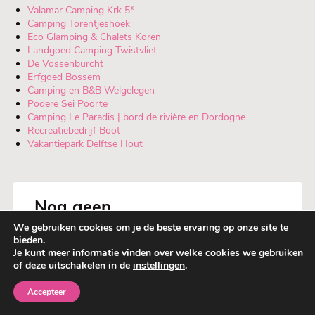
Valamar Camping Krk 5*
Camping Torentjeshoek
Eco Glamping & Chalets Koren
Landgoed Camping Twistvliet
De Vossenburcht
Erfgoed Bossem
Camping en B&B Welgelegen
Podere Sei Poorte
Camping Le Paradis | bord de rivière en Dordogne
Recreatiebedrijf Boot
Vakantiepark Delftse Hout
Nog geen
Glamping Guide?
We gebruiken cookies om je de beste ervaring op onze site te
bieden.
Je kunt meer informatie vinden over welke cookies we gebruiken
of deze uitschakelen in de
instellingen
.
1
0
Accepteer
Nieuw
Bewaard
Menu
Guide