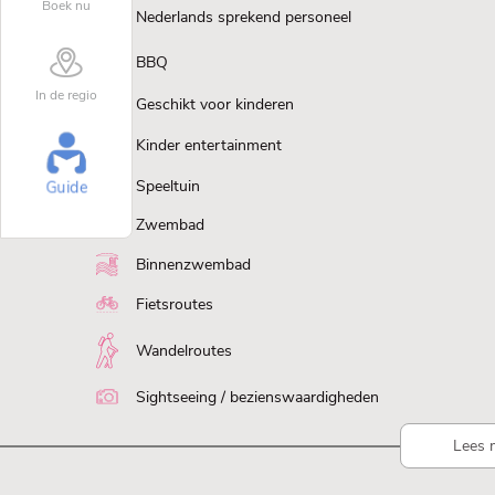
Boek nu
Nederlands sprekend personeel
BBQ
In de regio
Geschikt voor kinderen
Kinder entertainment
Speeltuin
Guide
Zwembad
Binnenzwembad
Fietsroutes
Wandelroutes
Sightseeing / bezienswaardigheden
Lees 