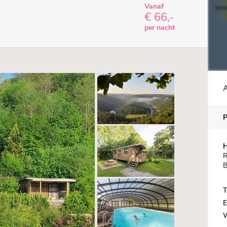
Vanaf
€ 66,-
per nacht
A
H
R
B
T
E
W