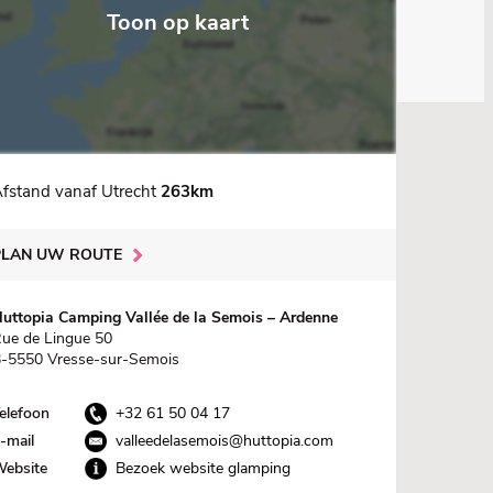
Toon op kaart
fstand vanaf Utrecht
263km
PLAN UW ROUTE
uttopia Camping Vallée de la Semois – Ardenne
ue de Lingue 50
-5550 Vresse-sur-Semois
elefoon
+32 61 50 04 17
-mail
valleedelasemois@huttopia.com
ebsite
Bezoek website glamping