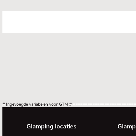
# Ingevoegde variabelen voor GTM
# =========================
Glamping locaties
Glamp