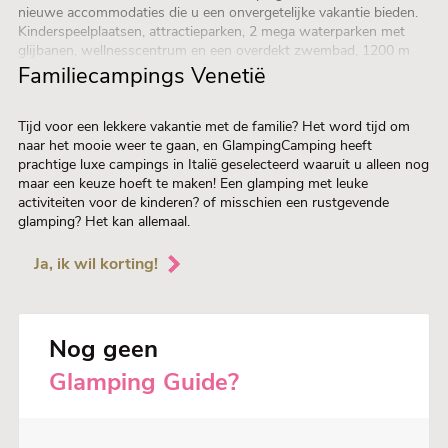
nieuwe accommodaties die u een onvergetelijke vakantie bieden.
Kinderspeelplaatsen, attractieparken, 2 mega waterparken met
glijbanen, wellnesscentrum en een overdekt zwembad, 1200 m
privé-strand en gratis WiFi. 278 accommodaties. 23 MV Tenten,
Familiecampings Venetië
Safari tenten voor 4 (+1) personen, met douche, toilet en bidet,
veranda, vaatwasser, airconditioning, koffiezetapparaat,
magnetron, satelliet-tv en een dvd-speler, beddengoed en
Tijd voor een lekkere vakantie met de familie? Het word tijd om
handdoeken. Exclusieve service: Marino Club Card en W10 Leisure
naar het mooie weer te gaan, en GlampingCamping heeft
Building.
prachtige luxe campings in Italië geselecteerd waaruit u alleen nog
maar een keuze hoeft te maken! Een glamping met leuke
activiteiten voor de kinderen? of misschien een rustgevende
glamping? Het kan allemaal.
Ja, ik wil korting!
Nog geen
Glamping Guide?