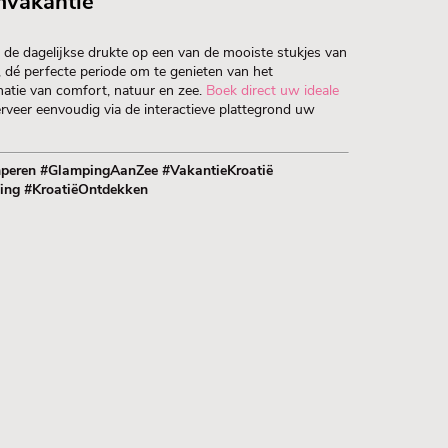
mvakantie
de dagelijkse drukte op een van de mooiste stukjes van
, dé perfecte periode om te genieten van het
natie van comfort, natuur en zee.
Boek direct uw ideale
rveer eenvoudig via de interactieve plattegrond uw
peren #GlampingAanZee #VakantieKroatië
ng #KroatiëOntdekken