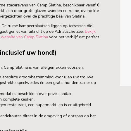
erne stacaravans van Camp Slatina, beschikbaar vanaf €
rkt zich door grote glazen wanden en ruime, overdekte
ergezichten over de prachtige baai van Slatina.
? De ruime kampeerplaatsen liggen op terrassen die
e gast geniet van uitzicht op de Adriatische Zee.
Bekijk
 website van Camp Slatina
voor het verblijf dat perfect
(inclusief uw hond!)
n, Camp Slatina is van alle gemakken voorzien.
en absolute droombestemming voor u en uw trouwe
gestrekte speelweides én een gratis hondentrainer op
odaties beschikken over privé-sanitair,
en complete keuken.
en restaurant, een supermarkt, en is er uitgebreid
wandelroutes direct in de omgeving of ontspan op het