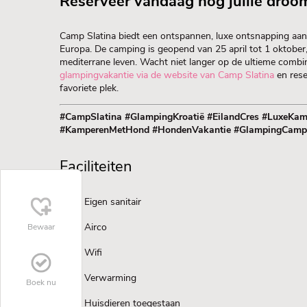
Reserveer vandaag nog jullie droo
Camp Slatina biedt een ontspannen, luxe ontsnapping aan 
Europa. De camping is geopend van 25 april tot 1 oktober
mediterrane leven. Wacht niet langer op de ultieme combi
glampingvakantie via de website van Camp Slatina
en rese
favoriete plek.
#CampSlatina #GlampingKroatië #EilandCres #LuxeKam
#KamperenMetHond #HondenVakantie #GlampingCampi
Faciliteiten
Eigen sanitair
Airco
Bewaar
Wifi
Verwarming
Boek nu
Huisdieren toegestaan