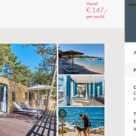
Vanaf
€ 147,-
per nacht
A
C
D
H
T
E
W