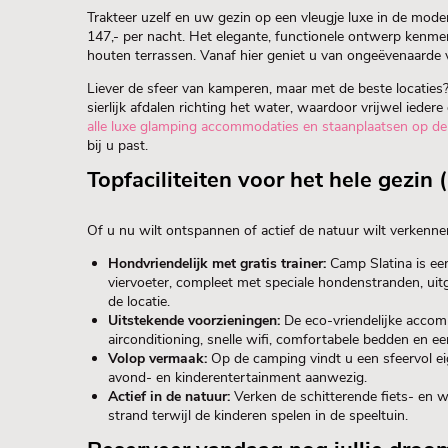
Trakteer uzelf en uw gezin op een vleugje luxe in de mod
147,- per nacht. Het elegante, functionele ontwerp kenme
houten terrassen. Vanaf hier geniet u van ongeëvenaarde v
Liever de sfeer van kamperen, maar met de beste locaties
sierlijk afdalen richting het water, waardoor vrijwel ieder
alle luxe glamping accommodaties en staanplaatsen op de
bij u past.
Topfaciliteiten voor het hele gezin 
Of u nu wilt ontspannen of actief de natuur wilt verkenne
Hondvriendelijk met gratis trainer:
Camp Slatina is e
viervoeter, compleet met speciale hondenstranden, uit
de locatie.
Uitstekende voorzieningen:
De eco-vriendelijke accomm
airconditioning, snelle wifi, comfortabele bedden en e
Volop vermaak:
Op de camping vindt u een sfeervol eig
avond- en kinderentertainment aanwezig.
Actief in de natuur:
Verken de schitterende fiets- en 
strand terwijl de kinderen spelen in de speeltuin.