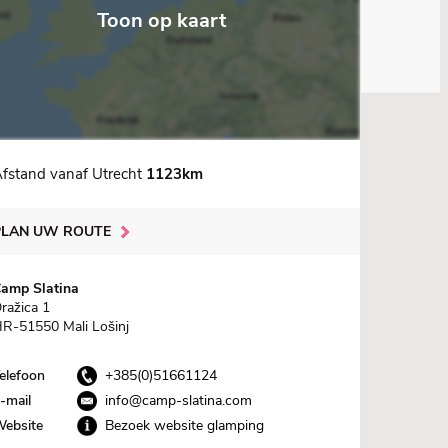
Toon op kaart
fstand vanaf Utrecht
1123km
PLAN UW ROUTE
amp Slatina
ražica 1
R-51550 Mali Lošinj
elefoon
+385(0)51661124
-mail
info@camp-slatina.com
ebsite
Bezoek website glamping