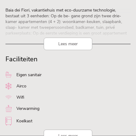
Baia dei Fiori, vakantiehuis met eco-duurzame technologie,
bestaat uit 3 eenheden: Op de be- gane grond zijn twee drie-
kamer appartementen (4 + 2): woonkamer-keuken, slaapbank,
slaap- kamer met tweepersoonsbed, badkamer, tuin, privé
parkeerplaats; Op de eerste verdieping is een groot appartement
(6 + 2added): drie slaapkamers, woonkamer, slaapbank, twee
Lees meer
badkamers, groot balkon, twee parkeerplaatsen. Camping
BaiaVerde: verwarmde zwembaden, sportveld, restaurant-bar-
minimarket, animatie, direct aan het meer.
Faciliteiten
Eigen sanitair
Airco
Wifi
Verwarming
Koelkast
Lees meer