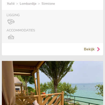
Italië
>
Lombardije
>
Sirmione
LIGGING
ACCOMMODATIES
Bekijk