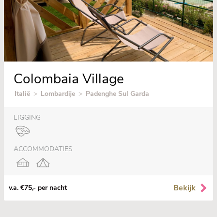
Colombaia Village
Italië
>
Lombardije
>
Padenghe Sul Garda
LIGGING
ACCOMMODATIES
Bekijk
v.a. €75,- per nacht