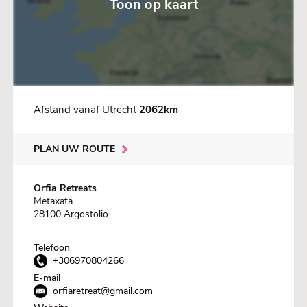
Toon op kaart
Afstand vanaf Utrecht
2062km
PLAN UW ROUTE
Orfia Retreats
Metaxata
28100 Argostolio
Telefoon
+306970804266
E-mail
orfiaretreat@gmail.com