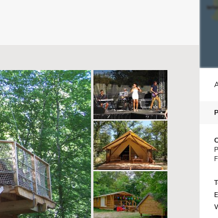
A
C
P
F
T
E
W