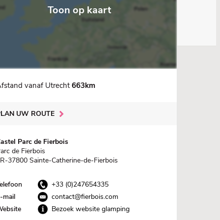
Toon op kaart
fstand vanaf Utrecht
663km
PLAN UW ROUTE
astel Parc de Fierbois
arc de Fierbois
R-37800 Sainte-Catherine-de-Fierbois
elefoon
+33 (0)247654335
-mail
contact@fierbois.com
ebsite
Bezoek website glamping