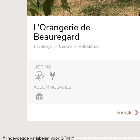
L’Orangerie de
Beauregard
Frankrijk
>
Centre
>
Villedômer
LIGGING
ACCOMMODATIES
Bekijk
# Ingevoegde variabelen voor GTM
# =========================