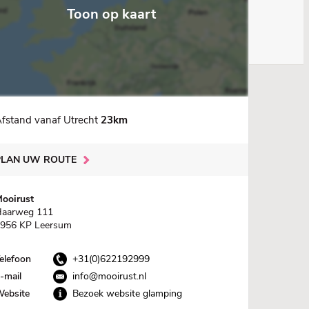
Toon op kaart
fstand vanaf Utrecht
23km
PLAN UW ROUTE
ooirust
aarweg 111
956 KP Leersum
elefoon
+31(0)622192999
-mail
info@mooirust.nl
ebsite
Bezoek website glamping