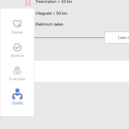
Treinstation < 10 km
Vliegveld < 50 km
Elektrisch laden
Bewaar
Lees 
Boek nu
In de regio
Guide