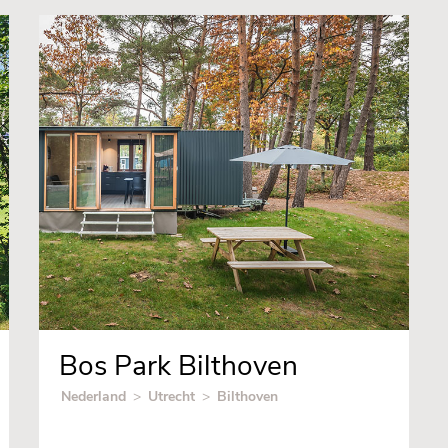
Bos Park Bilthoven
Nederland
>
Utrecht
>
Bilthoven