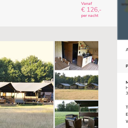
Vanaf
€ 126,-
per nacht
A
M
H
3
T
E
W