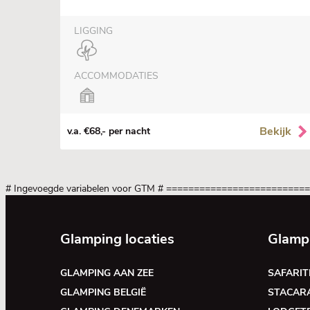
LIGGING
ACCOMMODATIES
Bekijk
v.a. €68,- per nacht
# Ingevoegde variabelen voor GTM
# =========================
Glamping locaties
Glamp
GLAMPING AAN ZEE
SAFARIT
GLAMPING BELGIË
STACAR