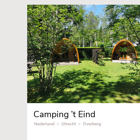
Camping ’t Eind
Nederland
>
Utrecht
>
Overberg