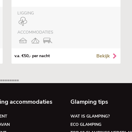
LIGGING
ACCOMMODATIES
Bekijk
v.a. €50,- per nacht
=========
ing accommodaties
Glamping tips
ENT
WAT IS GLAMPING?
AVAN
ECO GLAMPING