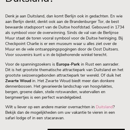
Denk je aan Duitsland, dan komt Berlijn ook in gedachten. En wie
aan Berlijn denkt, denkt ook aan de Brandenburger Tor, de best
bewaarde stadspoort van de Duitse hoofdstad. Gebouwd in 1734
als symbool voor de overwinning. Sinds de val van de Berlijnse
Muur staat de toren vooral symbool voor de Duitse heriniging. Bij
Checkpoint Charlie is er een museum waar u alles ziet over de
Muur en de vele ontsanppingspogingen door de Oost Duitsers.
Voor souvenirs kunt u in de bijbehorende winkel terecht.
Voor de spanningzoekers is
Europa-Park
in Rust een aanrader.
Dit is het grootste thematische attractiepark van Duitsland en het
grootste seizoensgebonden attractiepark ter wereld. Of duik het
Zwarte Woud
in. Het Zwarte Woud biedt meer dan donkere
dennenbossen. Het gevarieerde landschap van hoogvlaktes,
bergen, groene dalen, steile rotswanden, watervallen en
bergmeertjes is een perfect wandelgebied.
Wilt u liever op een andere manier overnachten in
Duitsland
?
Bekijk dan de mogelijkheden om uw vakantie te vieren in een
safari lodge of in een stacaravan.