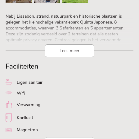
Nabij Lissabon, strand, natuurpark en historische plaatsen is
gelegen het kleinschalige vakantiepark Quinta Japonesa. 8
accommodaties, waarvan 3 Safaritenten en 5 appartementen.
Deze zijn zodanig verdeeld over 2 terreinen dat alle gasten
optimale privacy ervaren. Centraal gelegen is het verwarmde
zwembad, speeltent/speelveld en terras met koffiecorner en
Lees meer
leestafel. Er is WIFI op het hele terrein. De gastvrije eigenaren
Michelle & Thomas die ook op het terrein wonen, helpen je graag
op weg. In de buurt zijn heerlijke traditionele restaurants.
Faciliteiten
Eigen sanitair
Wifi
Verwarming
Koelkast
Magnetron