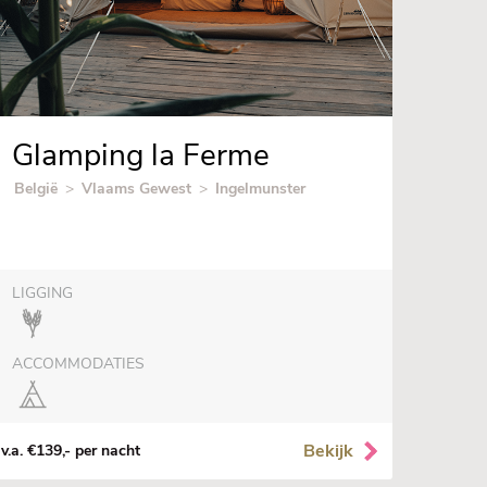
Glamping la Ferme
België
>
Vlaams Gewest
>
Ingelmunster
LIGGING
ACCOMMODATIES
Bekijk
v.a. €139,- per nacht