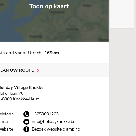
Toon op kaart
fstand vanaf Utrecht
169km
PLAN UW ROUTE
oliday Village Knokke
atiënlaan 70
-8300 Knokke-Heist
elefoon
+3250601203
-mail
info@holidayknokke.be
ebsite
Bezoek website glamping