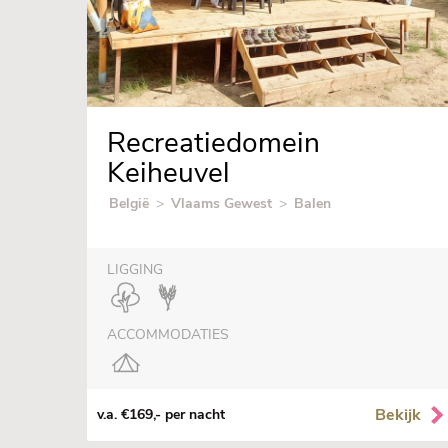
Recreatiedomein
Keiheuvel
België
>
Vlaams Gewest
>
Balen
LIGGING
ACCOMMODATIES
Bekijk
v.a. €169,- per nacht