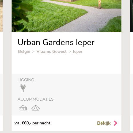
Urban Gardens Ieper
België
>
Vlaams Gewest
>
Ieper
LIGGING
ACCOMMODATIES
Bekijk
v.a. €60,- per nacht