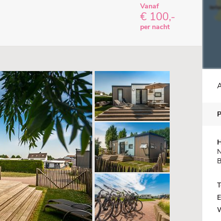
Vanaf
€ 100,-
per nacht
A
H
N
B
T
E
W