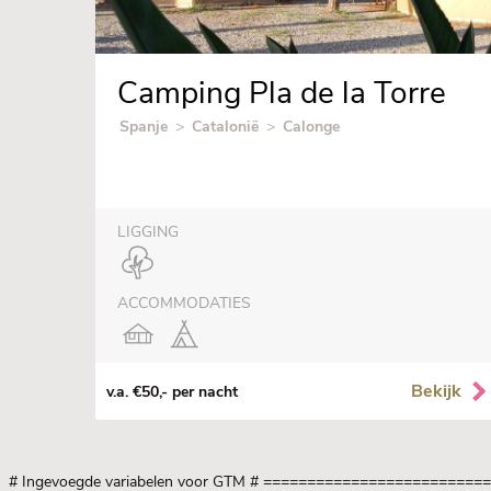
Camping Pla de la Torre
Spanje
>
Catalonië
>
Calonge
LIGGING
ACCOMMODATIES
Bekijk
v.a. €50,- per nacht
# Ingevoegde variabelen voor GTM
# =========================