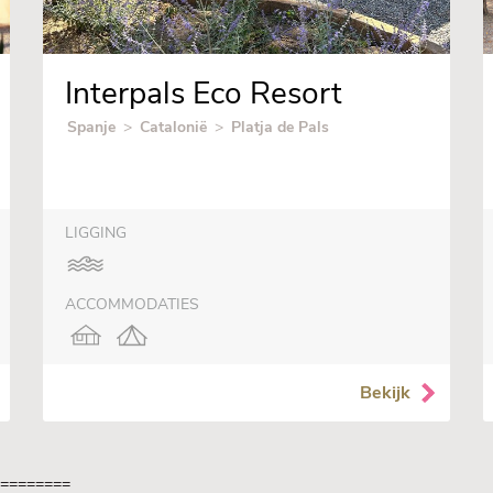
Interpals Eco Resort
Spanje
>
Catalonië
>
Platja de Pals
LIGGING
ACCOMMODATIES
Bekijk
=========