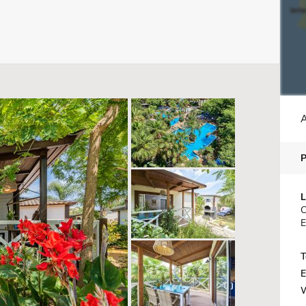
A
L
C
E
T
E
W