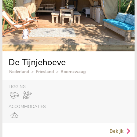
De Tijnjehoeve
Nederland
>
Friesland
>
Boornzwaag
LIGGING
ACCOMMODATIES
Bekijk