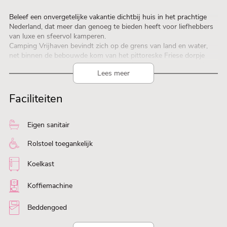
Beleef een onvergetelijke vakantie dichtbij huis in het prachtige
Nederland, dat meer dan genoeg te bieden heeft voor liefhebbers
van luxe en sfeervol kamperen.
Camping Vrijhaven bevindt zich op de grens van land en water,
net binnen de bebouwde kom van het pittoreske Friese dorpje
Heeg. Watersportliefhebbers kunnen hier actief genieten van het
Lees meer
buitenleven, terwijl de camping rust en ruimte biedt om samen te
ontspannen. Een van de grootste voordelen van vakantie vieren in
Nederland is dat het dichterbij is dan je denkt!
Faciliteiten
Plan ook een weekendje weg met familie of vrienden en ontdek de
schoonheid van ons eigen land.
Eigen sanitair
Rolstoel toegankelijk
Koelkast
Koffiemachine
Beddengoed