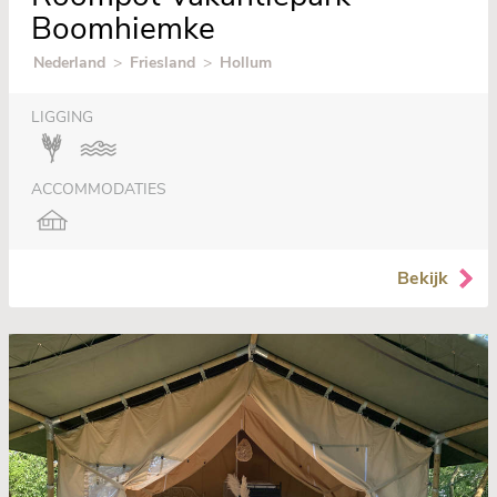
Boomhiemke
Nederland
>
Friesland
>
Hollum
LIGGING
ACCOMMODATIES
Bekijk