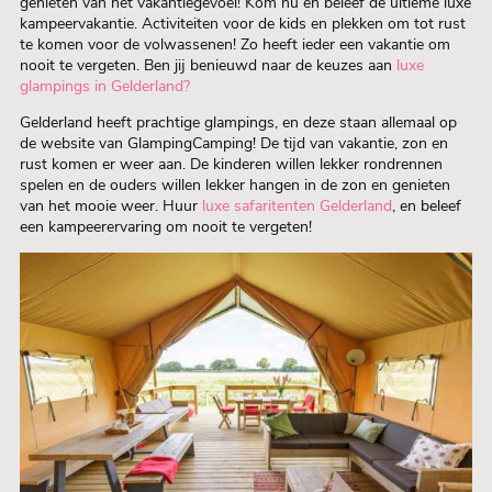
genieten van het vakantiegevoel! Kom nu en beleef de ultieme luxe
kampeervakantie. Activiteiten voor de kids en plekken om tot rust
te komen voor de volwassenen! Zo heeft ieder een vakantie om
nooit te vergeten. Ben jij benieuwd naar de keuzes aan
l
uxe
glampings in Gelderland?
Gelderland heeft prachtige glampings, en deze staan allemaal op
de website van GlampingCamping! De tijd van vakantie, zon en
rust komen er weer aan. De kinderen willen lekker rondrennen
spelen en de ouders willen lekker hangen in de zon en genieten
van het mooie weer. Huur
luxe safaritenten Gelderland
, en beleef
een kampeerervaring om nooit te vergeten!