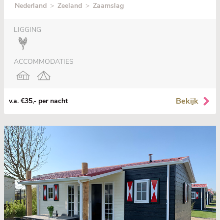
Nederland
>
Zeeland
>
Zaamslag
LIGGING
ACCOMMODATIES
Bekijk
v.a. €35,- per nacht