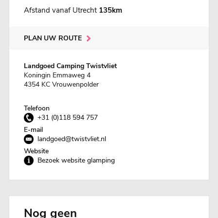
Afstand vanaf Utrecht
135km
PLAN UW ROUTE
Landgoed Camping Twistvliet
Koningin Emmaweg 4
4354 KC Vrouwenpolder
Telefoon
+31 (0)118 594 757
E-mail
landgoed@twistvliet.nl
Website
Bezoek website glamping
Nog geen