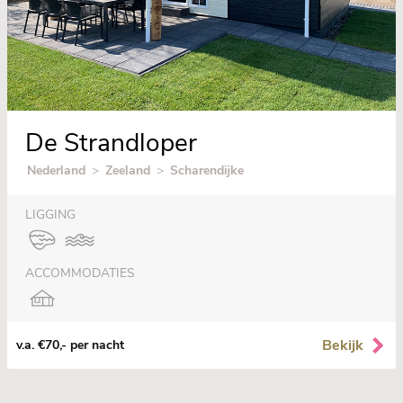
De Strandloper
Nederland
>
Zeeland
>
Scharendijke
LIGGING
ACCOMMODATIES
Bekijk
v.a. €70,- per nacht