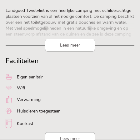
Landgoed Twistvliet is een heerlijke camping met schilderachtige
plaatsen voorzien van al het nodige comfort. De camping beschikt
over een net toiletgebouw met gratis douches en warm water.
Met veel speelmogelijkheden in een natuurlijke omgeving en op
een steenworp afstand van de duinen en de zee is deze camping
ideaal voor gezinnen, fiets- of wandelvakanties. Buitenom de vier
Lees meer
campingvelden met ruime kampeerplekken is het ook mogelijk om
in een van de Landhuizen, Cottages, Lodges en Camping lodges
te verblijven.
Faciliteiten
Eigen sanitair
Wifi
Verwarming
Huisdieren toegestaan
Koelkast
Lees meer