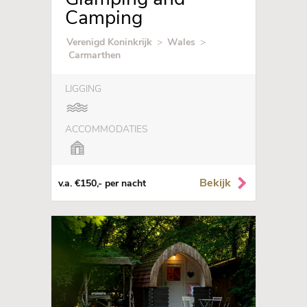
Camping
Verenigd Koninkrijk
>
Wales
>
Carmarthen
LIGGING
ACCOMMODATIES
Bekijk
v.a. €150,- per nacht