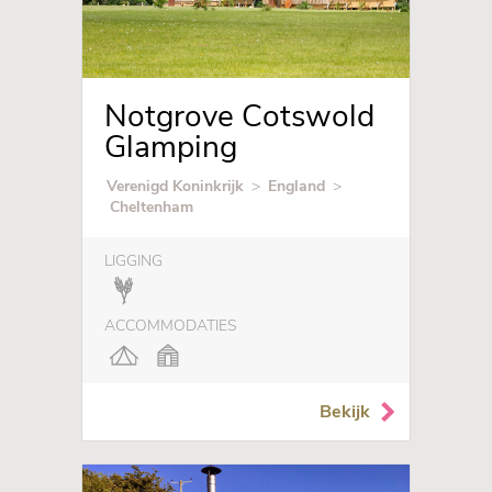
Notgrove Cotswold
Glamping
Verenigd Koninkrijk
>
England
>
Cheltenham
LIGGING
ACCOMMODATIES
Bekijk