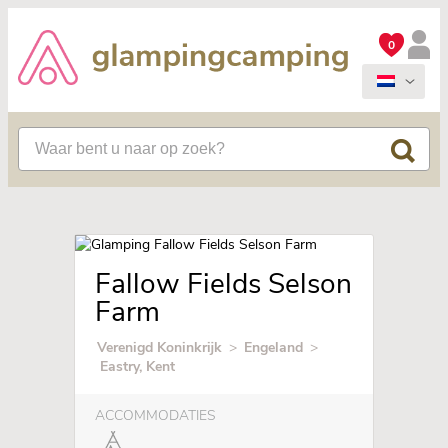
0
Fallow Fields Selson
Farm
Verenigd Koninkrijk
>
Engeland
>
Eastry, Kent
ACCOMMODATIES