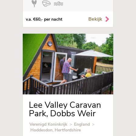
Bekijk
v.a. €60,- per nacht
Lee Valley Caravan
Park, Dobbs Weir
Verenigd Koninkrijk
>
England
>
Hoddesdon, Hertfordshire