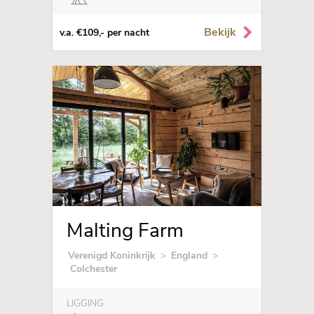
Bekijk
v.a. €109,- per nacht
Malting Farm
Verenigd Koninkrijk
>
England
>
Colchester
LIGGING