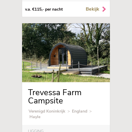
Bekijk
v.a. €115,- per nacht
Trevessa Farm
Campsite
Verenigd Koninkrijk
>
England
>
Hayle
LIGGING