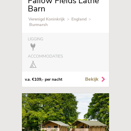
Fallow Fields Lathe
Barn
Verenigd Koninkrijk
>
England
>
Burmarsh
LIGGING
ACCOMMODATIES
Bekijk
v.a. €109,- per nacht