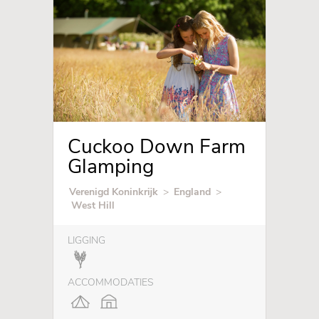
Cuckoo Down Farm
Glamping
Verenigd Koninkrijk
>
England
>
West Hill
LIGGING
ACCOMMODATIES