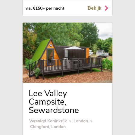
Bekijk
v.a. €150,- per nacht
Lee Valley
Campsite,
Sewardstone
Verenigd Koninkrijk
>
London
>
Chingford, London