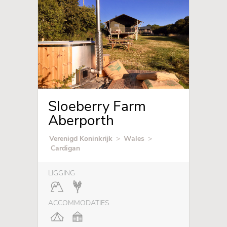
Sloeberry Farm
Aberporth
Verenigd Koninkrijk
>
Wales
>
Cardigan
LIGGING
ACCOMMODATIES