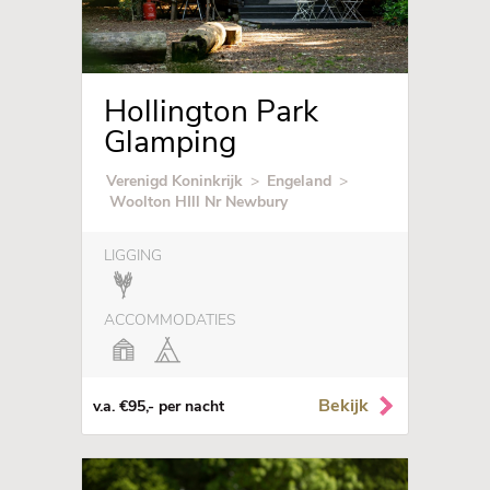
Hollington Park
Glamping
Verenigd Koninkrijk
>
Engeland
>
Woolton HIll Nr Newbury
LIGGING
ACCOMMODATIES
Bekijk
v.a. €95,- per nacht