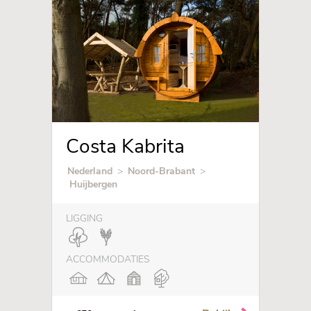
Costa Kabrita
Nederland
>
Noord-Brabant
>
Huijbergen
LIGGING
ACCOMMODATIES