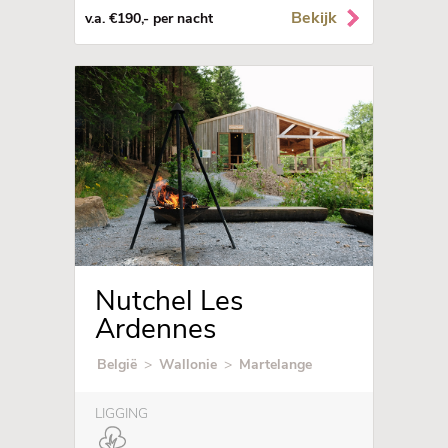
Bekijk
v.a. €190,- per nacht
Nutchel Les
Ardennes
België
>
Wallonie
>
Martelange
LIGGING