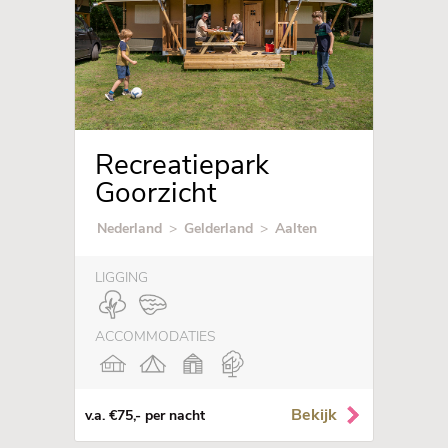
Recreatiepark
Goorzicht
Nederland
>
Gelderland
>
Aalten
LIGGING
ACCOMMODATIES
Bekijk
v.a. €75,- per nacht