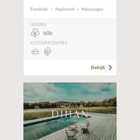
Frankrijk
>
Aquitanië
>
Messanges
LIGGING
ACCOMMODATIES
Bekijk