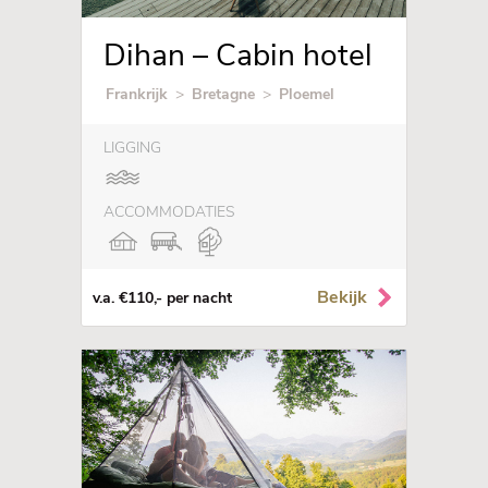
Dihan – Cabin hotel
Frankrijk
>
Bretagne
>
Ploemel
LIGGING
ACCOMMODATIES
Bekijk
v.a. €110,- per nacht