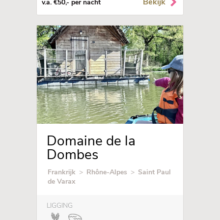
Bekijk
v.a. €50,- per nacht
Domaine de la
Dombes
Frankrijk
>
Rhône-Alpes
>
Saint Paul
de Varax
LIGGING