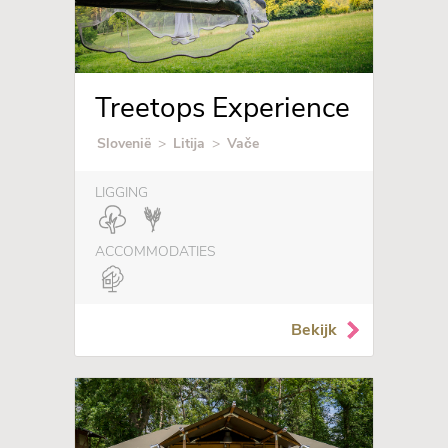
Treetops Experience
Slovenië
>
Litija
>
Vače
LIGGING
ACCOMMODATIES
Bekijk