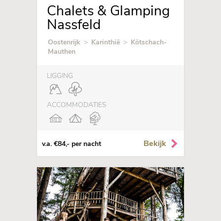
Chalets & Glamping
Nassfeld
Oostenrijk
>
Karinthië
>
Kötschach-
Mauthen
LIGGING
ACCOMMODATIES
Bekijk
v.a. €84,- per nacht