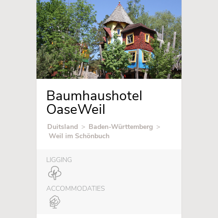
Baumhaushotel
OaseWeil
Duitsland
>
Baden-Württemberg
>
Weil im Schönbuch
LIGGING
ACCOMMODATIES