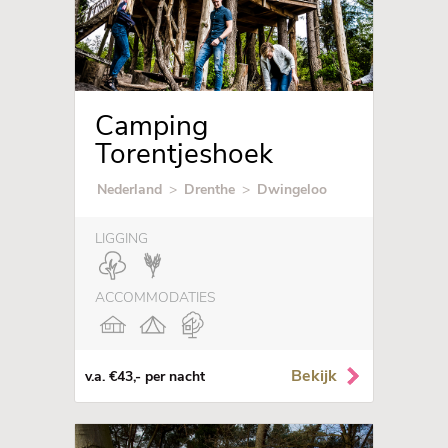
Camping
Torentjeshoek
Nederland
>
Drenthe
>
Dwingeloo
LIGGING
ACCOMMODATIES
Bekijk
v.a. €43,- per nacht