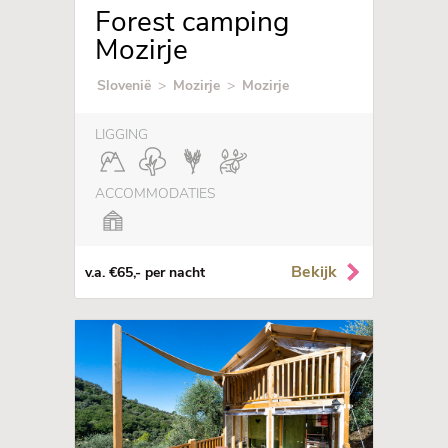
Forest camping
Mozirje
Slovenië
>
Mozirje
>
Mozirje
LIGGING
ACCOMMODATIES
Bekijk
v.a. €65,- per nacht