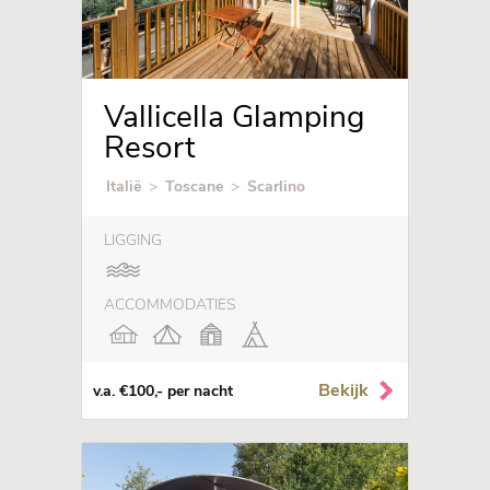
Vallicella Glamping
Resort
Italië
>
Toscane
>
Scarlino
LIGGING
ACCOMMODATIES
Bekijk
v.a. €100,- per nacht