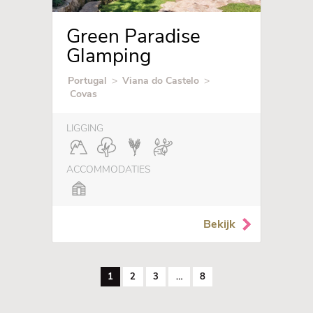
Green Paradise
Glamping
Portugal
>
Viana do Castelo
>
Covas
LIGGING
ACCOMMODATIES
Bekijk
1
2
3
…
8