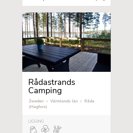
Rådastrands
Camping
Zweden
>
Värmlands län
>
Råda
(Hagfors)
LIGGING