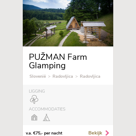
PUŽMAN Farm
Glamping
Slovenië
>
Radovljica
>
Radovljica
LIGGING
ACCOMMODATIES
Bekijk
v.a. €75,- per nacht