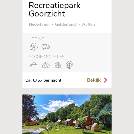
Recreatiepark
Goorzicht
Nederland
>
Gelderland
>
Aalten
LIGGING
ACCOMMODATIES
Bekijk
v.a. €75,- per nacht