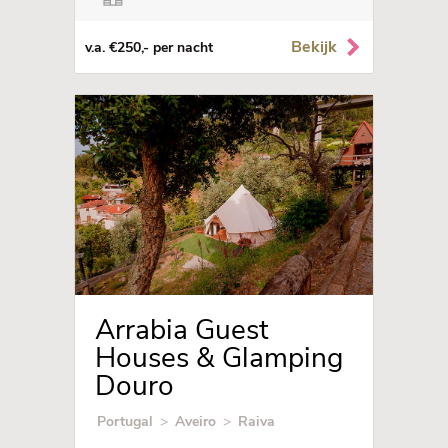
Bekijk
v.a. €250,- per nacht
Arrabia Guest
Houses & Glamping
Douro
Portugal
>
Aveiro
>
Raiva