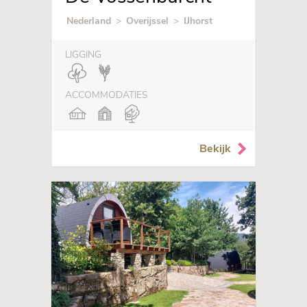
Nederland
>
Overijssel
>
IJhorst
LIGGING
ACCOMMODATIES
Bekijk