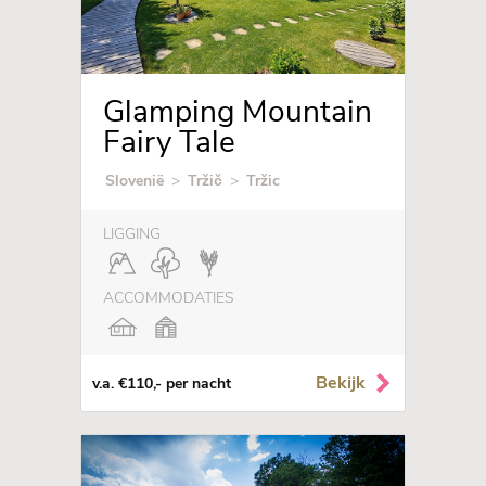
Glamping Mountain
Fairy Tale
Slovenië
>
Tržič
>
Tržic
LIGGING
ACCOMMODATIES
Bekijk
v.a. €110,- per nacht