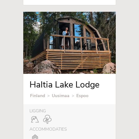
Haltia Lake Lodge
Finland
>
Uusimaa
>
Espoo
LIGGING
ACCOMMODATIES