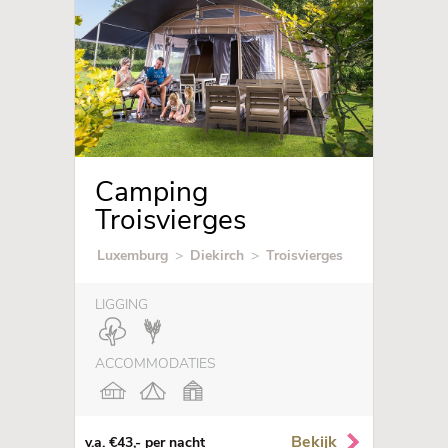
Camping
Troisvierges
Luxemburg
>
Diekirch
>
Troisvierges
LIGGING
ACCOMMODATIES
Bekijk
v.a. €43,- per nacht