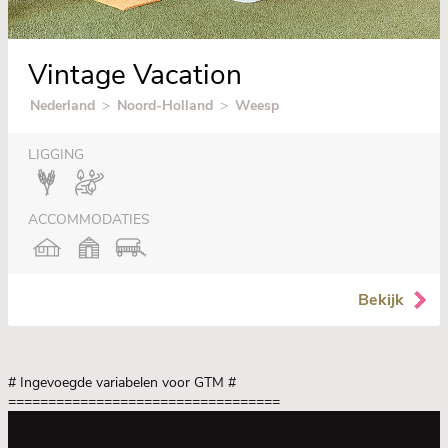
Vintage Vacation
Nederland
>
Noord-Holland
>
Weesp
LIGGING
ACCOMMODATIES
Bekijk
# Ingevoegde variabelen voor GTM
#
==================================