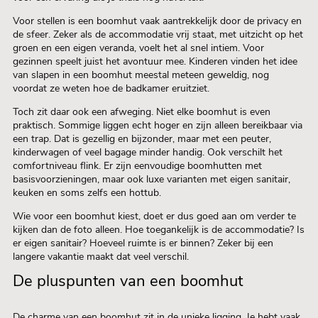
Voor stellen is een boomhut vaak aantrekkelijk door de privacy en
de sfeer. Zeker als de accommodatie vrij staat, met uitzicht op het
groen en een eigen veranda, voelt het al snel intiem. Voor
gezinnen speelt juist het avontuur mee. Kinderen vinden het idee
van slapen in een boomhut meestal meteen geweldig, nog
voordat ze weten hoe de badkamer eruitziet.
Toch zit daar ook een afweging. Niet elke boomhut is even
praktisch. Sommige liggen echt hoger en zijn alleen bereikbaar via
een trap. Dat is gezellig en bijzonder, maar met een peuter,
kinderwagen of veel bagage minder handig. Ook verschilt het
comfortniveau flink. Er zijn eenvoudige boomhutten met
basisvoorzieningen, maar ook luxe varianten met eigen sanitair,
keuken en soms zelfs een hottub.
Wie voor een boomhut kiest, doet er dus goed aan om verder te
kijken dan de foto alleen. Hoe toegankelijk is de accommodatie? Is
er eigen sanitair? Hoeveel ruimte is er binnen? Zeker bij een
langere vakantie maakt dat veel verschil.
De pluspunten van een boomhut
De charme van een boomhut zit in de unieke ligging. Je hebt vaak