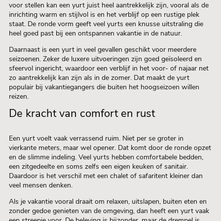
voor stellen kan een yurt juist heel aantrekkelijk zijn, vooral als de
inrichting warm en stijlvol is en het verblijf op een rustige plek
staat. De ronde vorm geeft veel yurts een knusse uitstraling die
heel goed past bij een ontspannen vakantie in de natuur.
Daarnaast is een yurt in veel gevallen geschikt voor meerdere
seizoenen. Zeker de luxere uitvoeringen zijn goed geïsoleerd en
sfeervol ingericht, waardoor een verblijf in het voor- of najaar net
zo aantrekkelijk kan zijn als in de zomer. Dat maakt de yurt
populair bij vakantiegangers die buiten het hoogseizoen willen
reizen.
De kracht van comfort en rust
Een yurt voelt vaak verrassend ruim. Niet per se groter in
vierkante meters, maar wel opener. Dat komt door de ronde opzet
en de slimme indeling. Veel yurts hebben comfortabele bedden,
een zitgedeelte en soms zelfs een eigen keuken of sanitair.
Daardoor is het verschil met een chalet of safaritent kleiner dan
veel mensen denken.
Als je vakantie vooral draait om relaxen, uitslapen, buiten eten en
zonder gedoe genieten van de omgeving, dan heeft een yurt vaak
een streepje voor. De beleving is bijzonder, maar de drempel is