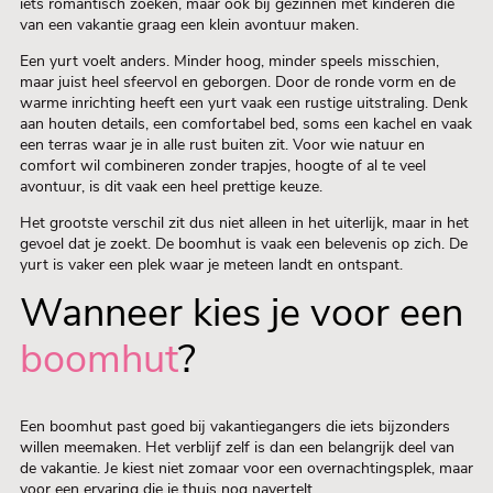
iets romantisch zoeken, maar ook bij gezinnen met kinderen die
van een vakantie graag een klein avontuur maken.
Een yurt voelt anders. Minder hoog, minder speels misschien,
maar juist heel sfeervol en geborgen. Door de ronde vorm en de
warme inrichting heeft een yurt vaak een rustige uitstraling. Denk
aan houten details, een comfortabel bed, soms een kachel en vaak
een terras waar je in alle rust buiten zit. Voor wie natuur en
comfort wil combineren zonder trapjes, hoogte of al te veel
avontuur, is dit vaak een heel prettige keuze.
Het grootste verschil zit dus niet alleen in het uiterlijk, maar in het
gevoel dat je zoekt. De boomhut is vaak een belevenis op zich. De
yurt is vaker een plek waar je meteen landt en ontspant.
Wanneer kies je voor een
boomhut
?
Een boomhut past goed bij vakantiegangers die iets bijzonders
willen meemaken. Het verblijf zelf is dan een belangrijk deel van
de vakantie. Je kiest niet zomaar voor een overnachtingsplek, maar
voor een ervaring die je thuis nog navertelt.