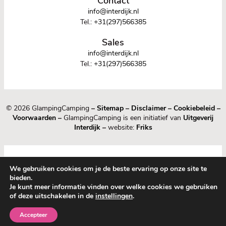
Contact
info@interdijk.nl
Tel.:
+31(297)566385
Sales
info@interdijk.nl
Tel.:
+31(297)566385
© 2026 GlampingCamping
–
Sitemap
–
Disclaimer
–
Cookiebeleid
–
Voorwaarden
–
GlampingCamping is een initiatief van
Uitgeverij
Interdijk
–
website:
Friks
We gebruiken cookies om je de beste ervaring op onze site te
bieden.
Je kunt meer informatie vinden over welke cookies we gebruiken
of deze uitschakelen in de
instellingen
.
1
0
Accepteer
Nieuw
Bewaard
Menu
Guide