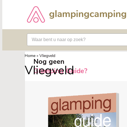
Home
»
Vliegveld
Nog geen
Vliegveld
Glamping Guide?