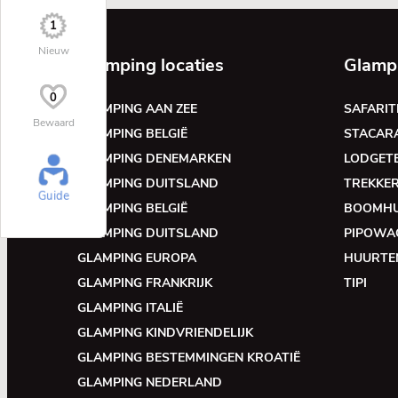
1
Nieuw
Glamping locaties
Glamp
0
GLAMPING AAN ZEE
SAFARIT
Bewaard
GLAMPING BELGIË
STACAR
GLAMPING DENEMARKEN
LODGET
GLAMPING DUITSLAND
TREKKE
Guide
GLAMPING BELGIË
BOOMH
GLAMPING DUITSLAND
PIPOWA
GLAMPING EUROPA
HUURTE
GLAMPING FRANKRIJK
TIPI
GLAMPING ITALIË
GLAMPING KINDVRIENDELIJK
GLAMPING BESTEMMINGEN KROATIË
GLAMPING NEDERLAND