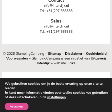
Contact
info@interdijk.nl
Tel.:
+31(297)566385
Sales
info@interdijk.nl
Tel.:
+31(297)566385
© 2026 GlampingCamping
–
Sitemap
–
Disclaimer
–
Cookiebeleid
–
Voorwaarden
–
GlampingCamping is een initiatief van
Uitgeverij
Interdijk
–
website:
Friks
We gebruiken cookies om je de beste ervaring op onze site te
bieden.
Je kunt meer informatie vinden over welke cookies we gebruiken
of deze uitschakelen in de
instellingen
.
1
0
Accepteer
Nieuw
Bewaard
Menu
Guide