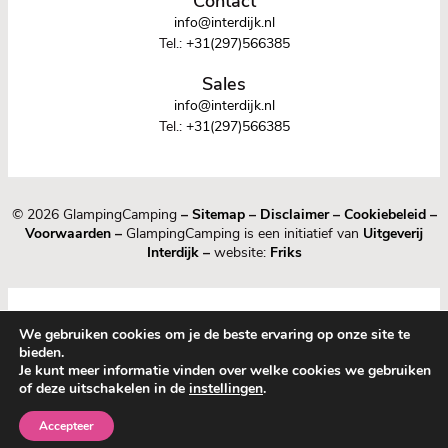
Contact
info@interdijk.nl
Tel.:
+31(297)566385
Sales
info@interdijk.nl
Tel.:
+31(297)566385
© 2026 GlampingCamping
–
Sitemap
–
Disclaimer
–
Cookiebeleid
–
Voorwaarden
–
GlampingCamping is een initiatief van
Uitgeverij
Interdijk
–
website:
Friks
We gebruiken cookies om je de beste ervaring op onze site te
bieden.
Je kunt meer informatie vinden over welke cookies we gebruiken
of deze uitschakelen in de
instellingen
.
1
0
Accepteer
Nieuw
Bewaard
Menu
Guide