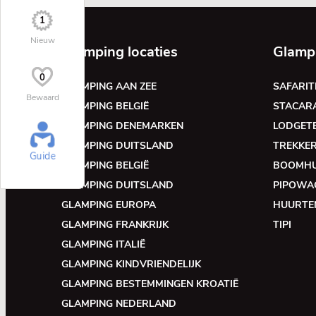
1
Nieuw
Glamping locaties
Glamp
0
GLAMPING AAN ZEE
SAFARIT
Bewaard
GLAMPING BELGIË
STACAR
GLAMPING DENEMARKEN
LODGET
GLAMPING DUITSLAND
TREKKE
Guide
GLAMPING BELGIË
BOOMH
GLAMPING DUITSLAND
PIPOWA
GLAMPING EUROPA
HUURTE
GLAMPING FRANKRIJK
TIPI
GLAMPING ITALIË
GLAMPING KINDVRIENDELIJK
GLAMPING BESTEMMINGEN KROATIË
GLAMPING NEDERLAND