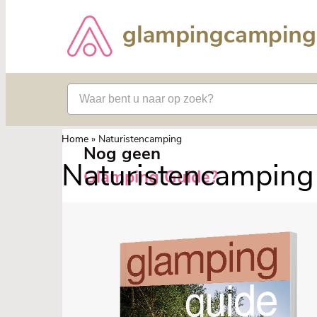
Home
»
Naturistencamping
Nog geen
Naturistencamping
Glamping Guide?