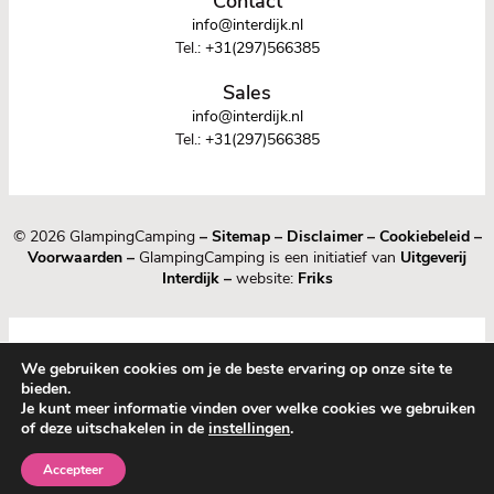
Contact
info@interdijk.nl
Tel.:
+31(297)566385
Sales
info@interdijk.nl
Tel.:
+31(297)566385
© 2026 GlampingCamping
–
Sitemap
–
Disclaimer
–
Cookiebeleid
–
Voorwaarden
–
GlampingCamping is een initiatief van
Uitgeverij
Interdijk
–
website:
Friks
We gebruiken cookies om je de beste ervaring op onze site te
bieden.
Je kunt meer informatie vinden over welke cookies we gebruiken
of deze uitschakelen in de
instellingen
.
1
0
Accepteer
Nieuw
Bewaard
Menu
Guide