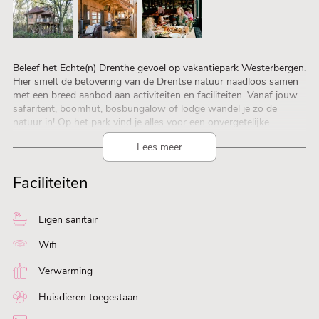
Beleef het Echte(n) Drenthe gevoel op vakantiepark Westerbergen.
Hier smelt de betovering van de Drentse natuur naadloos samen
met een breed aanbod aan activiteiten en faciliteiten. Vanaf jouw
safaritent, boomhut, bosbungalow of lodge wandel je zo de
natuur in! Op het park vind je alles voor een onvergetelijke
vakantie: Neem een duik in het zwembad, ga indoor klimmen en
Lees meer
(hyper)bowlen en laat je culinair verrassen in ons restaurant met
de lekkerste streekgerechten. Onze bosbungalows Loft en de
Boombut beschikken over jacuzzi en in 2026 worden er ook
Faciliteiten
sauna’s geboden.
NIEUW: luxe kampeerplaatsen met privé sanitair premium –
beschikbaar vanaf mei 2026.
Eigen sanitair
Wifi
Verwarming
Huisdieren toegestaan