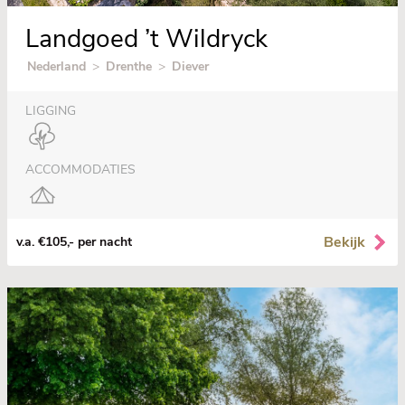
Landgoed ’t Wildryck
Nederland
>
Drenthe
>
Diever
LIGGING
ACCOMMODATIES
Bekijk
v.a. €105,- per nacht