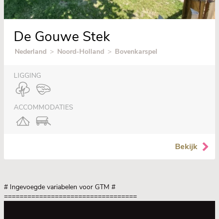
De Gouwe Stek
Nederland
>
Noord-Holland
>
Bovenkarspel
LIGGING
ACCOMMODATIES
Bekijk
# Ingevoegde variabelen voor GTM
#
==================================