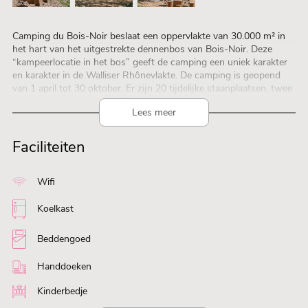
Camping du Bois-Noir beslaat een oppervlakte van 30.000 m² in
het hart van het uitgestrekte dennenbos van Bois-Noir. Deze
“kampeerlocatie in het bos” geeft de camping een uniek karakter
en karakter in de Walliser Rhônevlakte. De camping is geopend
van 1 april tot 30 oktober. Er zijn 20 tijdelijke staanplaatsen, twee
stacaravans voor weekverhuur en een glampingterrein met zes
Lees meer
safaritenten. De camping beschikt over een zwembad (geopend
van 15 juni tot 15 september) en buitenspeeltuinen.
Faciliteiten
Wifi
Koelkast
Beddengoed
Handdoeken
Kinderbedje