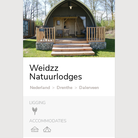
Weidzz
Natuurlodges
Nederland
>
Drenthe
>
Dalerveen
LIGGING
ACCOMMODATIES