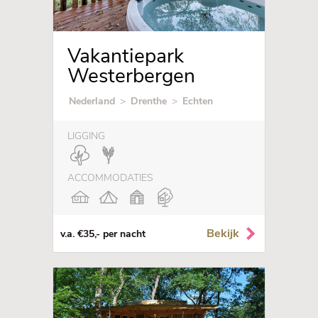
Vakantiepark
Westerbergen
Nederland
>
Drenthe
>
Echten
LIGGING
ACCOMMODATIES
Bekijk
v.a. €35,- per nacht