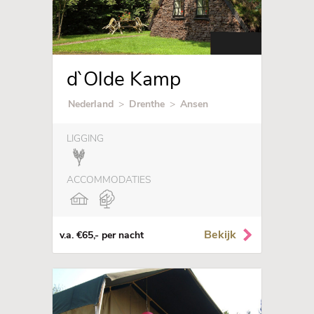
d`Olde Kamp
Nederland
>
Drenthe
>
Ansen
LIGGING
ACCOMMODATIES
Bekijk
v.a. €65,- per nacht