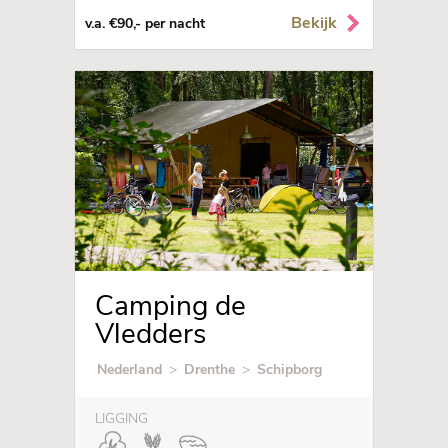
Bekijk
v.a. €90,- per nacht
Camping de
Vledders
Nederland
>
Drenthe
>
Schipborg
LIGGING