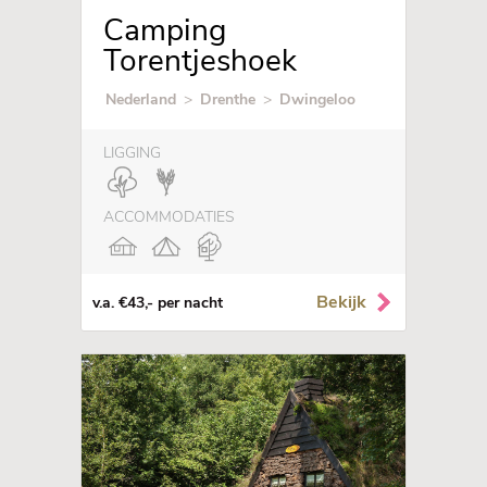
Camping
Torentjeshoek
Nederland
>
Drenthe
>
Dwingeloo
LIGGING
ACCOMMODATIES
Bekijk
v.a. €43,- per nacht