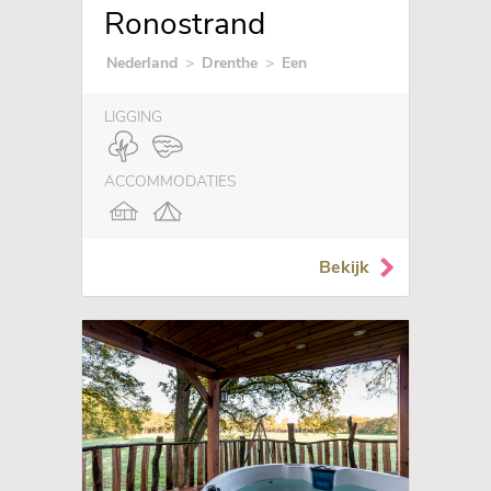
Ronostrand
Nederland
>
Drenthe
>
Een
LIGGING
ACCOMMODATIES
Bekijk