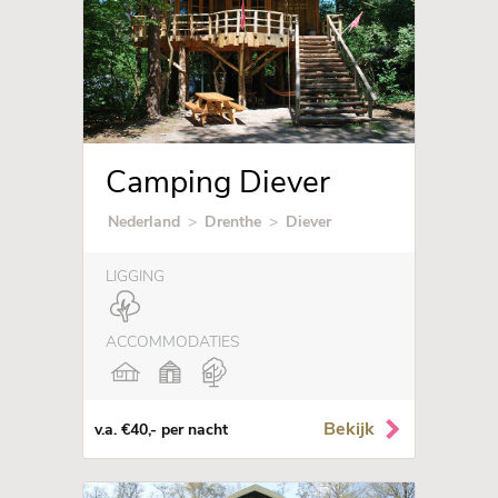
Camping Diever
Nederland
>
Drenthe
>
Diever
LIGGING
ACCOMMODATIES
Bekijk
v.a. €40,- per nacht