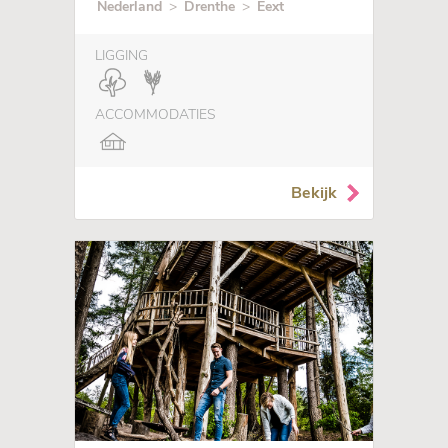
Nederland
>
Drenthe
>
Eext
LIGGING
ACCOMMODATIES
Bekijk