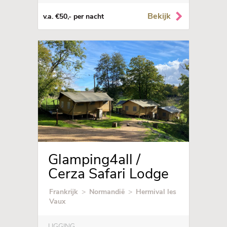
Bekijk
v.a. €50,- per nacht
Glamping4all /
Cerza Safari Lodge
Frankrijk
>
Normandië
>
Hermival les
Vaux
LIGGING