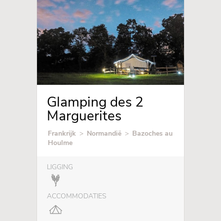
Glamping des 2
Marguerites
Frankrijk
>
Normandië
>
Bazoches au
Houlme
LIGGING
ACCOMMODATIES