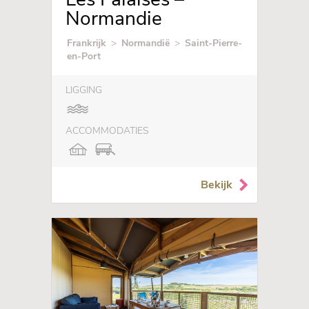
Normandie
Frankrijk
>
Normandië
>
Saint-Pierre-
en-Port
LIGGING
ACCOMMODATIES
Bekijk