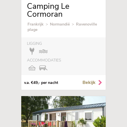
Camping Le
Cormoran
Frankrijk
>
Normandië
>
Ravenoville
plage
LIGGING
ACCOMMODATIES
Bekijk
v.a. €49,- per nacht