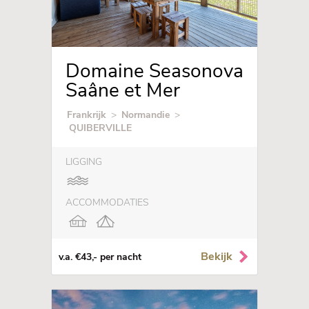
Domaine Seasonova
Saâne et Mer
Frankrijk
>
Normandie
>
QUIBERVILLE
LIGGING
ACCOMMODATIES
Bekijk
v.a. €43,- per nacht