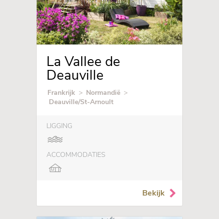
La Vallee de
Deauville
Frankrijk
>
Normandië
>
Deauville/St-Arnoult
LIGGING
ACCOMMODATIES
Bekijk