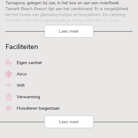
Tarragona, gelegen bij zee, in het bos en aan een rivier/beek.
Tamarit Beach Resort ligt aan het zandstrand. Er is mogelijkheid
tot het huren van glamping huisjes en bungalows. De camping
beschikt over een (water)speeltuin en sportterrein. Er is een
animatieprogramma, fitnessruimte en fietscentrum. Voor wie na
Lees meer
een drukke dag wil ontspannen is er beautycenter aanwezig. De
camping beschikt over een buitenzwembad en peuterbad. Er is
ook een waterglijbaan aanwezig. Wij zijn huisdiervriendelijk in alle
Faciliteiten
accommodaties (staanplaatsen en bungalows). Bekroond met
“Hoogst gewaardeerde huuraccommodaties van Europa” van
ANWB en “Camping met beste ligging Spanje” ACSI. Het hele jaar
Eigen sanitair
geopend.
Airco
Wifi
Verwarming
Huisdieren toegestaan
Lees meer