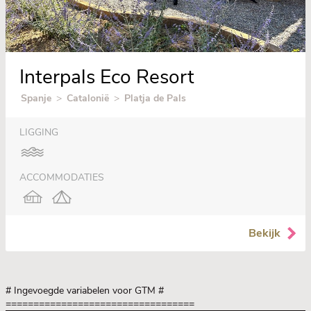
Interpals Eco Resort
Spanje
>
Catalonië
>
Platja de Pals
LIGGING
ACCOMMODATIES
Bekijk
# Ingevoegde variabelen voor GTM
#
==================================