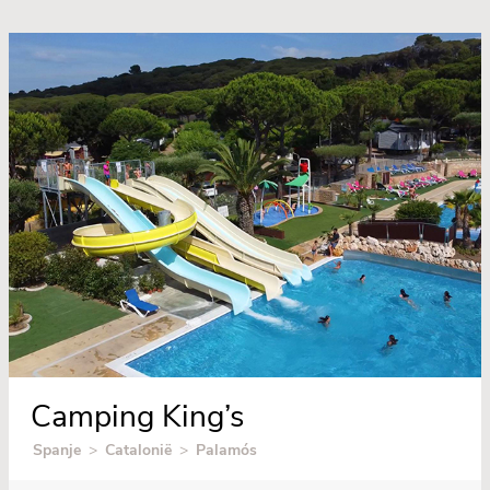
Camping King’s
Spanje
>
Catalonië
>
Palamós