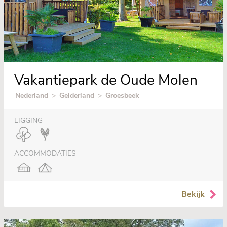
Vakantiepark de Oude Molen
Nederland
>
Gelderland
>
Groesbeek
LIGGING
ACCOMMODATIES
Bekijk