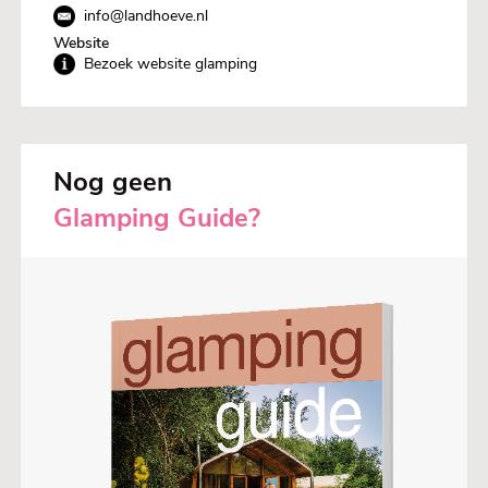
info@landhoeve.nl
Website
#Glampingnederland #DeLandhoeve #Veluwevakantie
Bezoek website glamping
#Offlinegaan #Boerderijcamping #Natuurvakantie
#Glampingcamping #Tenthuisje #Bijzonderovernachten
#Microtoerisme #Slowtravel #Oosterwolde
Nog geen
Glamping Guide?