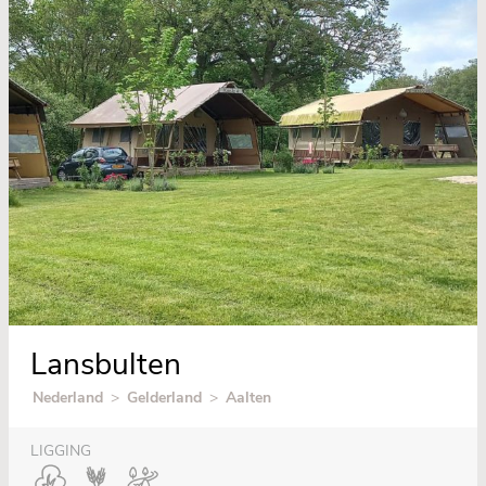
Lansbulten
Nederland
>
Gelderland
>
Aalten
LIGGING