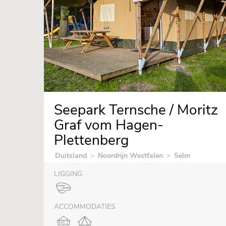
Seepark Ternsche / Moritz
Graf vom Hagen-
Plettenberg
Duitsland
>
Noordrijn Westfalen
>
Selm
LIGGING
ACCOMMODATIES