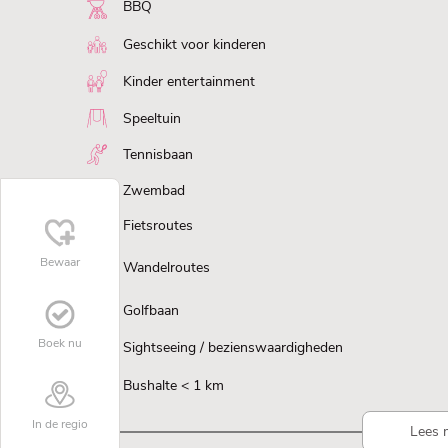
BBQ
Geschikt voor kinderen
Kinder entertainment
Speeltuin
Tennisbaan
Zwembad
Fietsroutes
Bewaar
Wandelroutes
Golfbaan
Boek nu
Sightseeing / bezienswaardigheden
Bushalte < 1 km
In de regio
Lees 