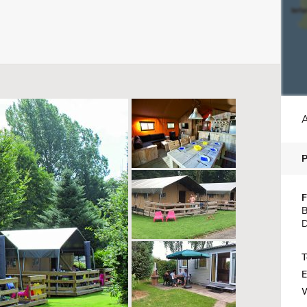
A
F
B
D
T
E
W